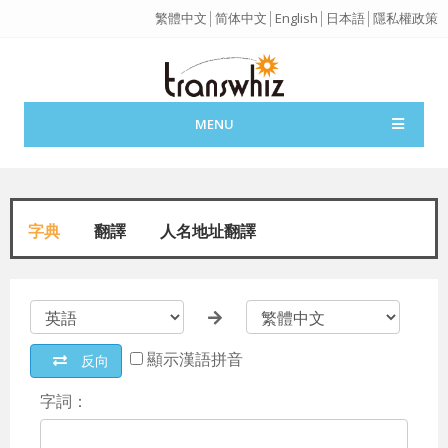
繁體中文
│
简体中文
│
English
│
日本語
│
隱私權政策
MENU
字典
翻譯
人名地址翻譯
顯示漢語拼音
反向
字詞：