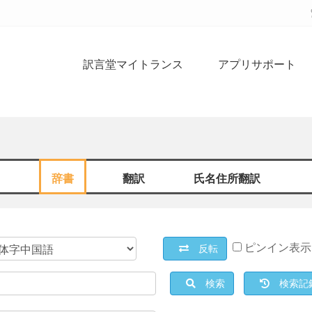
訳言堂マイトランス
アプリサポート
辞書
翻訳
氏名住所翻訳
ピンイン表示
反転
検索
検索記