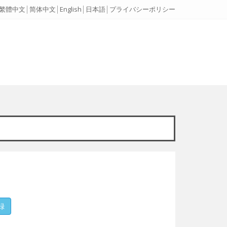
繁體中文
│
简体中文
│
English
│
日本語
│
プライバシーポリシー
録