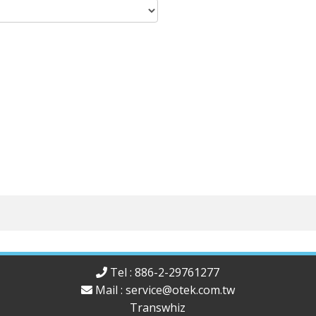
Tel : 886-2-29761277
Mail :
service@otek.com.tw
Transwhiz