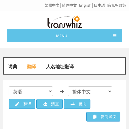
繁體中文
│
简体中文
│
English
│
日本語
│
隐私权政策
MENU
词典
翻译
人名地址翻译
翻译
清空
反向
复制译文